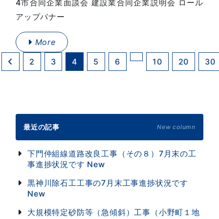
4市合同企業面談会 建設業合同企業説明会 ロール
アップバナー
More
2
3
4
5
6
10
20
30
最近の記事
New column
下門仲組線道路改良工事（その８）7月末の工
事進捗状況です
New
黒神川除石工工事の7月末工事進捗状況です
New
大規模特定砂防等（急傾斜）工事（小野町１地