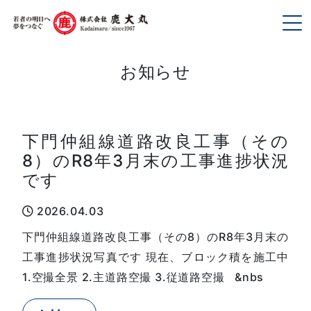
To
お知らせ
下門仲組線道路改良工事（その
8）のR8年3月末の工事進捗状況
です
2026.04.03
下門仲組線道路改良工事（その8）のR8年3月末の
工事進捗状況写真です 現在、ブロック積を施工中
1.空撮全景 2.主道路空撮 3.従道路空撮 &nbs