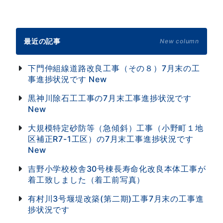
最近の記事
New column
下門仲組線道路改良工事（その８）7月末の工
事進捗状況です
New
黒神川除石工工事の7月末工事進捗状況です
New
大規模特定砂防等（急傾斜）工事（小野町１地
区補正R7-1工区）の7月末工事進捗状況です
New
吉野小学校校舎30号棟長寿命化改良本体工事が
着工致しました（着工前写真）
有村川3号堰堤改築(第二期)工事7月末の工事進
捗状況です