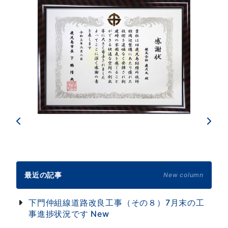
最近の記事
New column
下門仲組線道路改良工事（その８）7月末の工
事進捗状況です
New