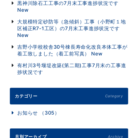
黒神川除石工工事の7月末工事進捗状況です
New
大規模特定砂防等（急傾斜）工事（小野町１地
区補正R7-1工区）の7月末工事進捗状況です
New
吉野小学校校舎30号棟長寿命化改良本体工事が
着工致しました（着工前写真）
New
有村川3号堰堤改築(第二期)工事7月末の工事進
捗状況です
カテゴリー
Category
お知らせ （305）
月別アーカイブ
Archive