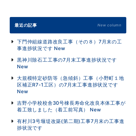
最近の記事
New column
下門仲組線道路改良工事（その８）7月末の工
事進捗状況です
New
黒神川除石工工事の7月末工事進捗状況です
New
大規模特定砂防等（急傾斜）工事（小野町１地
区補正R7-1工区）の7月末工事進捗状況です
New
吉野小学校校舎30号棟長寿命化改良本体工事が
着工致しました（着工前写真）
New
有村川3号堰堤改築(第二期)工事7月末の工事進
捗状況です