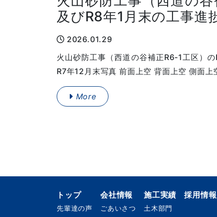
火山砂防工事（西道の谷補
及びR8年1月末の工事進
2026.01.29
火山砂防工事（西道の谷補正R6-1工区）の
R7年12月末写真 前面上空 背面上空 側面上
More
トップ
会社情報
施工実績
採用情報
先輩達の声
ごあいさつ
土木部門