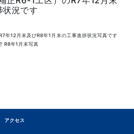
正R6-1工区）のR7年12月末
捗状況です
R7年12月末及びR8年1月末の工事進捗状況写真です
空 R8年1月末写真
アクセス