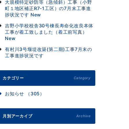
大規模特定砂防等（急傾斜）工事（小野
町１地区補正R7-1工区）の7月末工事進
捗状況です
New
吉野小学校校舎30号棟長寿命化改良本体
工事が着工致しました（着工前写真）
New
有村川3号堰堤改築(第二期)工事7月末の
工事進捗状況です
カテゴリー
Category
お知らせ （305）
月別アーカイブ
Archive