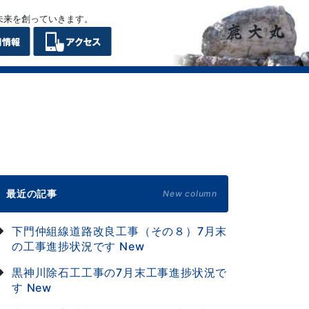
未来を創っていきます。
最近の記事
New column
下門仲組線道路改良工事（その８）7月末
の工事進捗状況です
New
黒神川除石工工事の7月末工事進捗状況で
す
New