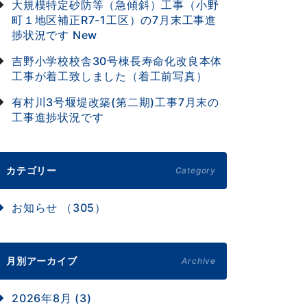
大規模特定砂防等（急傾斜）工事（小野
町１地区補正R7-1工区）の7月末工事進
捗状況です
New
吉野小学校校舎30号棟長寿命化改良本体
工事が着工致しました（着工前写真）
有村川3号堰堤改築(第二期)工事7月末の
工事進捗状況です
カテゴリー
Category
お知らせ （305）
月別アーカイブ
Archive
2026年8月 (3)