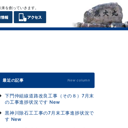
未来を創っていきます。
最近の記事
New column
下門仲組線道路改良工事（その８）7月末
の工事進捗状況です
New
黒神川除石工工事の7月末工事進捗状況で
す
New