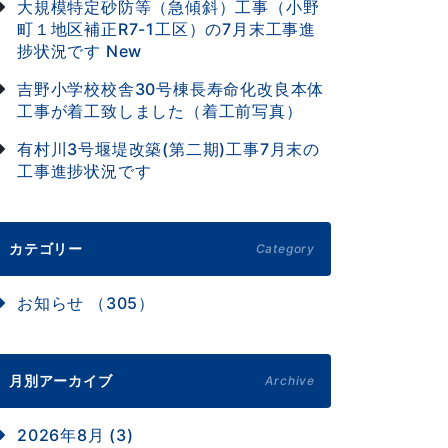
大規模特定砂防等（急傾斜）工事（小野
町１地区補正R7-1工区）の7月末工事進
捗状況です
New
吉野小学校校舎30号棟長寿命化改良本体
工事が着工致しました（着工前写真）
有村川3号堰堤改築(第二期)工事7月末の
工事進捗状況です
カテゴリー
Category
お知らせ （305）
月別アーカイブ
Archive
2026年8月 (3)