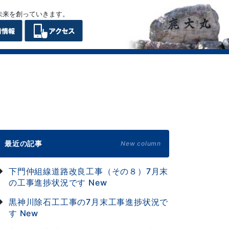
未来を創っていきます。
最近の記事
New column
下門仲組線道路改良工事（その８）7月末
の工事進捗状況です
New
黒神川除石工工事の7月末工事進捗状況で
す
New