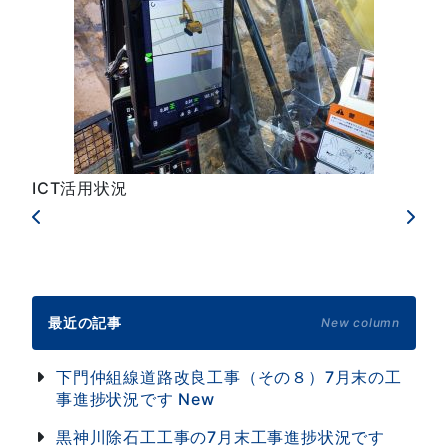
ICT活用状況
最近の記事
New column
下門仲組線道路改良工事（その８）7月末の工
事進捗状況です
New
黒神川除石工工事の7月末工事進捗状況です