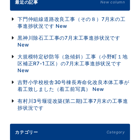
最近の記事
New column
下門仲組線道路改良工事（その８）7月末の工
事進捗状況です
New
黒神川除石工工事の7月末工事進捗状況です
New
大規模特定砂防等（急傾斜）工事（小野町１地
区補正R7-1工区）の7月末工事進捗状況です
New
吉野小学校校舎30号棟長寿命化改良本体工事が
着工致しました（着工前写真）
New
有村川3号堰堤改築(第二期)工事7月末の工事進
捗状況です
カテゴリー
Category