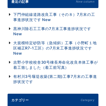
最近の記事
New column
下門仲組線道路改良工事（その８）7月末の工
事進捗状況です
New
黒神川除石工工事の7月末工事進捗状況です
New
大規模特定砂防等（急傾斜）工事（小野町１地
区補正R7-1工区）の7月末工事進捗状況です
New
吉野小学校校舎30号棟長寿命化改良本体工事が
着工致しました（着工前写真）
有村川3号堰堤改築(第二期)工事7月末の工事進
捗状況です
カテゴリー
Category