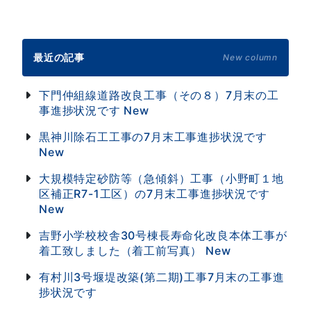
最近の記事
New column
下門仲組線道路改良工事（その８）7月末の工
事進捗状況です
New
黒神川除石工工事の7月末工事進捗状況です
New
大規模特定砂防等（急傾斜）工事（小野町１地
区補正R7-1工区）の7月末工事進捗状況です
New
吉野小学校校舎30号棟長寿命化改良本体工事が
着工致しました（着工前写真）
New
有村川3号堰堤改築(第二期)工事7月末の工事進
捗状況です